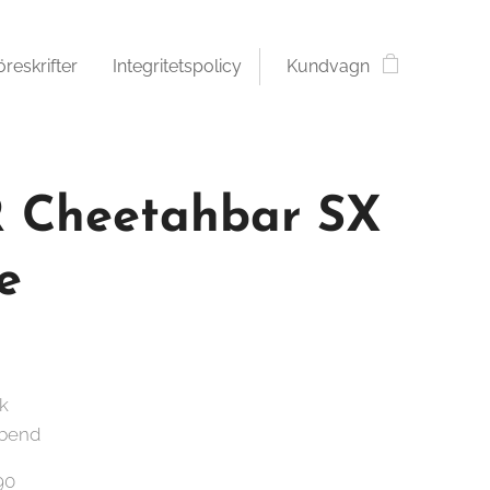
öreskrifter
Integritetspolicy
Kundvagn
 Cheetahbar SX
e
ck
 bend
90