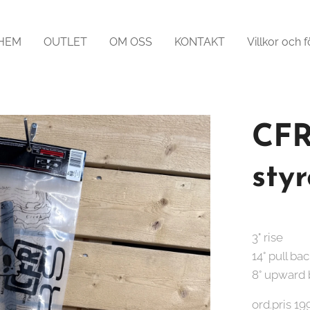
HEM
OUTLET
OM OSS
KONTAKT
Villkor och f
CFR
styr
3" rise
14° pull ba
8° upward
ord.pris 19